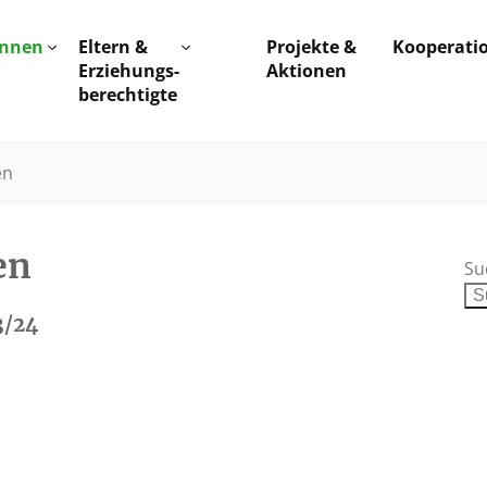
innen
Eltern &
Projekte &
Kooperati
Erziehungs-
Aktionen
berechtigte
en
en
Su
3/24