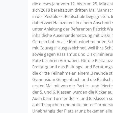
die dieses Jahr vom 12. bis zum 25. März 
sich 2018 bereits zum dritten Mal Mannsc
in der Pestalozzi-Realschule begegneten. 
dabei zwei Halbzeiten: In einem Abschnitt 
unter Anleitung der Referenten Patrick W
inhaltliche Auseinandersetzung mit Diskr
Gemein haben alle fünf teilnehmenden Sch
mit Courage“ ausgezeichnet, weil ihre Schü
sowie gegen Rassismus und Diskriminierun
Pate bei ihren Vorhaben. Für die Pestalozz
Freiburg und das Bildungs- und Beratung
die dritte Teilnahme an einem „Freunde s
Gymnasium Gengenbach und die Realschu
ersten Mal mit von der Partie – und feier
der 5. und 6. Klassen wurden die Kicker a
Auch beim Turnier der 7. und 8. Klassen s
aufs Treppchen und holte hinter Turniersi
Unabhängig der Platzierung bekamen alle