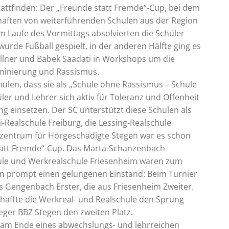
stattfinden: Der „Freunde statt Fremde“-Cup, bei dem
haften von weiterführenden Schulen aus der Region
Im Laufe des Vormittags absolvierten die Schüler
wurde Fußball gespielt, in der anderen Hälfte ging es
allner und Babek Saadati in Workshops um die
iminierung und Rassismus.
ulen, dass sie als „Schule ohne Rassismus – Schule
ler und Lehrer sich aktiv für Toleranz und Offenheit
g einsetzen. Der SC unterstützt diese Schulen als
i-Realschule Freiburg, die Lessing-Realschule
szentrum für Hörgeschädigte Stegen war es schon
tatt Fremde“-Cup. Das Marta-Schanzenbach-
le und Werkrealschule Friesenheim waren zum
ten prompt einen gelungenen Einstand: Beim Turnier
us Gengenbach Erster, die aus Friesenheim Zweiter.
chaffte die Werkreal- und Realschule den Sprung
eger BBZ Stegen den zweiten Platz.
 am Ende eines abwechslungs- und lehrreichen