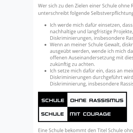
Wer sich zu den Zielen einer Schule ohne
unterschreibt folgende Selbstverpflichtun
Ich werde mich dafür einsetzen, dass
nachhaltige und langfristige Projekte,
Diskriminierungen, insbesondere Ra
Wenn an meiner Schule Gewalt, dis
ausgeübt werden, wende ich mich dag
offenen Auseinandersetzung mit di
zukünftig zu achten.
Ich setze mich dafür ein, dass an me
Diskriminierungen durchgeführt wird,
Diskriminierung, insbesondere Rass
Eine Schule bekommt den Titel Schule oh